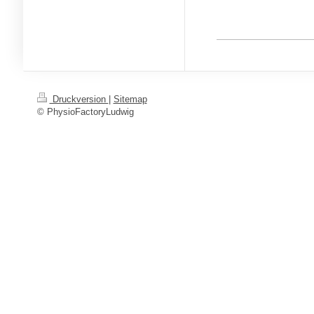
Druckversion
|
Sitemap
© PhysioFactoryLudwig